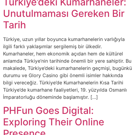
Türkiye’deki Kumarhaneler:
Unutulmaması Gereken Bir
Tarih
Türkiye, uzun yıllar boyunca kumarhanelerin varlığıyla
ilgili farklı yaklaşımlar sergilemiş bir ülkedir.
Kumarhaneler, hem ekonomik açıdan hem de kültürel
anlamda Türkiye’nin tarihinde önemli bir yere sahiptir. Bu
makalede, Türkiye’deki kumarhanelerin geçmişi, bugünkü
durumu ve Glory Casino gibi önemli isimler hakkında
bilgi vereceğiz. Türkiye’de Kumarhanelerin Kısa Tarihi
Türkiye’de kumarhane faaliyetleri, 19. yüzyılda Osmanlı
İmparatorluğu döneminde başlamıştır. […]
PHFun Goes Digital:
Exploring Their Online
Presence